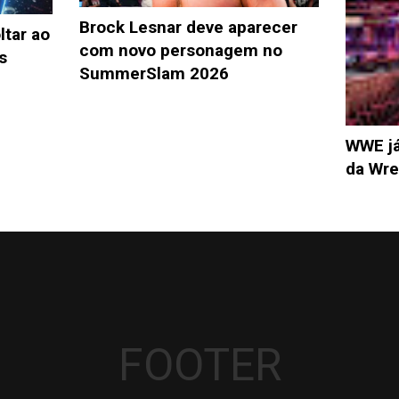
Brock Lesnar deve aparecer
tar ao
com novo personagem no
s
SummerSlam 2026
WWE já
da Wre
FOOTER