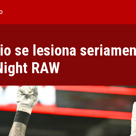
O
io se lesiona seriamen
Night RAW