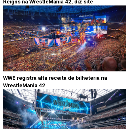
Reigns na WrestleMania 42, diz site
WWE registra alta receita de bilheteria na
WrestleMania 42