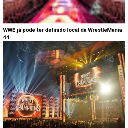
WWE já pode ter definido local da WrestleMania
44