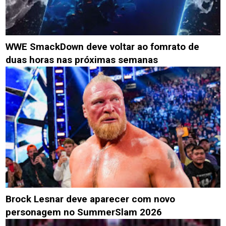
WWE SmackDown deve voltar ao fomrato de
duas horas nas próximas semanas
Brock Lesnar deve aparecer com novo
personagem no SummerSlam 2026