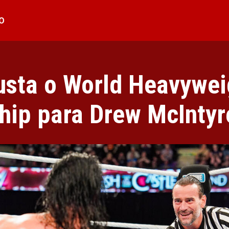
O
sta o World Heavywei
ip para Drew McIntyr