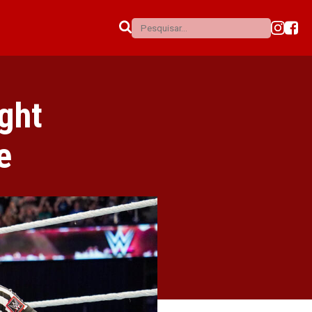
ght
e