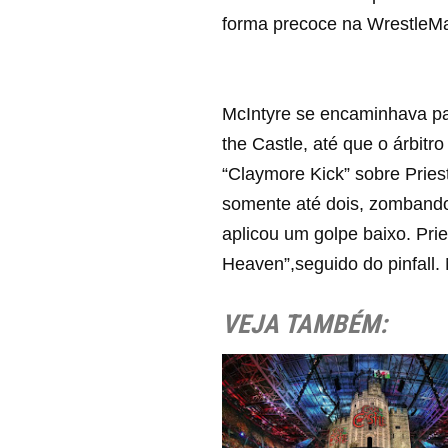
forma precoce na WrestleM
McIntyre se encaminhava par
the Castle, até que o árbitr
“Claymore Kick” sobre Priest
somente até dois, zombando 
aplicou um golpe baixo. Prie
Heaven”,seguido do pinfall. 
VEJA TAMBÉM: