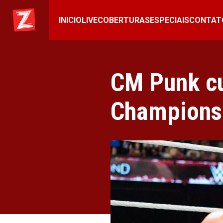
INICIO
LIVE
COBERTURAS
ESPECIAIS
CONTAT
CM Punk cu
Championsh