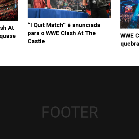
‘’I Quit Match’’ é anunciada
sh At
para o WWE Clash At The
WWE Cl
 quase
Castle
quebra
FOOTER