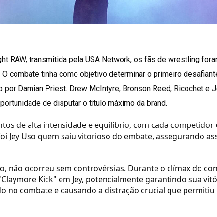
ht RAW, transmitida pela USA Network, os fãs de wrestling fo
 O combate tinha como objetivo determinar o primeiro desafian
o por Damian Priest. Drew McIntyre, Bronson Reed, Ricochet e 
oportunidade de disputar o título máximo da brand.
tos de alta intensidade e equilíbrio, com cada competido
foi Jey Uso quem saiu vitorioso do embate, assegurando as
nto, não ocorreu sem controvérsias. Durante o clímax do co
"Claymore Kick" em Jey, potencialmente garantindo sua vitó
do no combate e causando a distração crucial que permitiu a