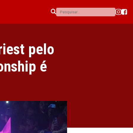
iest pelo
nship é