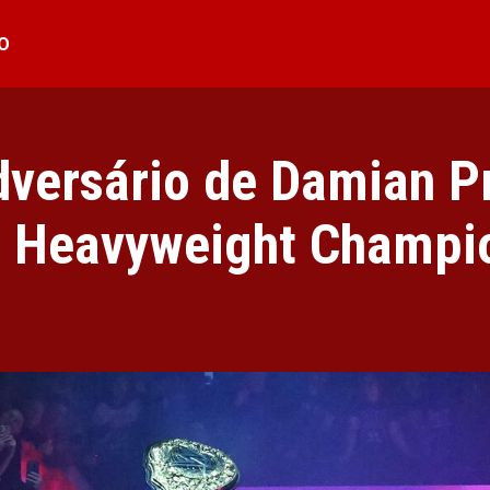
O
dversário de Damian Pr
 Heavyweight Champio