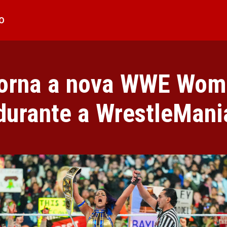
O
torna a nova WWE Wom
urante a WrestleMani