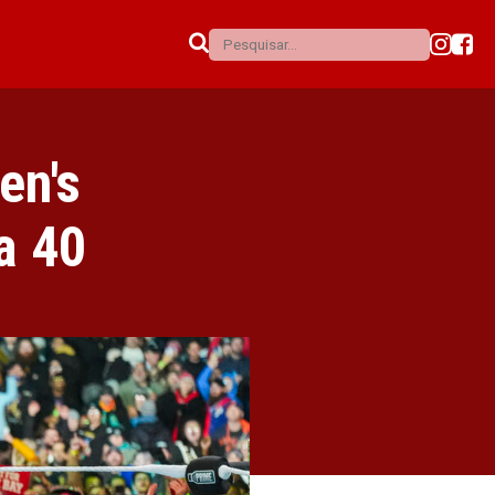
en's
a 40