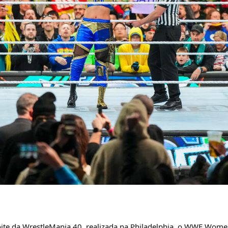
ite da WrestleMania 40, realizada na Philadelphia, o WWE Wom