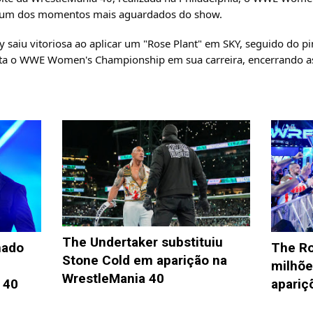
em um dos momentos mais aguardados do show.
 saiu vitoriosa ao aplicar um "Rose Plant" em SKY, seguido do pinf
sta o WWE Women's Championship em sua carreira, encerrando as
The Undertaker substituiu
mado
The Ro
Stone Cold em aparição na
milhõe
WrestleMania 40
 40
apariç