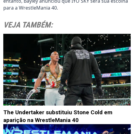
entanto, Bayley anunciou que IYO SKY será sua escolha
para a WrestleMania 40.
VEJA TAMBÉM:
The Undertaker substituiu Stone Cold em
aparição na WrestleMania 40