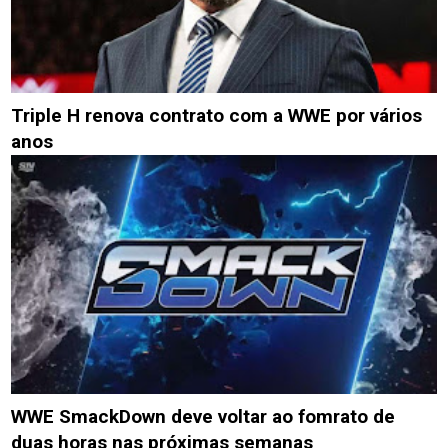
Triple H renova contrato com a WWE por vários
anos
WWE SmackDown deve voltar ao fomrato de
duas horas nas próximas semanas