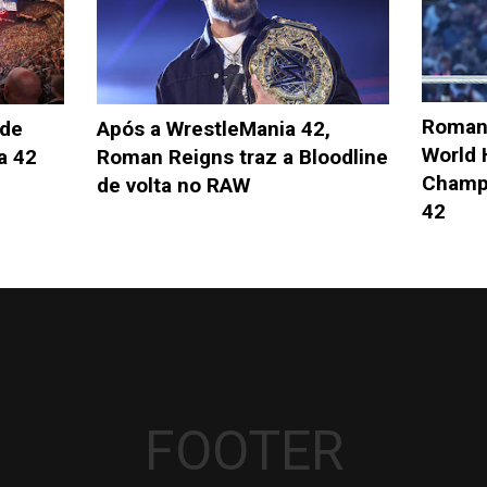
Roman
Após a WrestleMania 42,
 de
World 
Roman Reigns traz a Bloodline
a 42
Champi
de volta no RAW
42
FOOTER