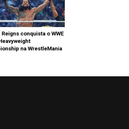
 Reigns conquista o WWE
Heavyweight
onship na WrestleMania