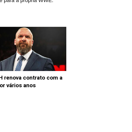
s e para a própria WWE.
 H renova contrato com a
r vários anos