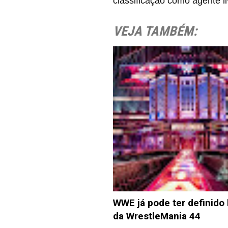
classificação como agente li
VEJA TAMBÉM:
WWE já pode ter definido 
da WrestleMania 44