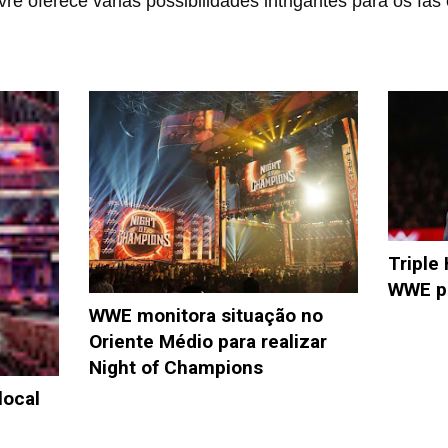
vre oferece várias possibilidades intrigantes para os fã
Triple
WWE po
WWE monitora situação no
Oriente Médio para realizar
Night of Champions
local