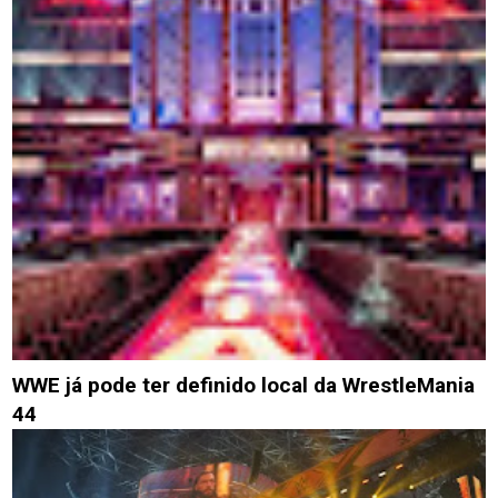
WWE já pode ter definido local da WrestleMania
44