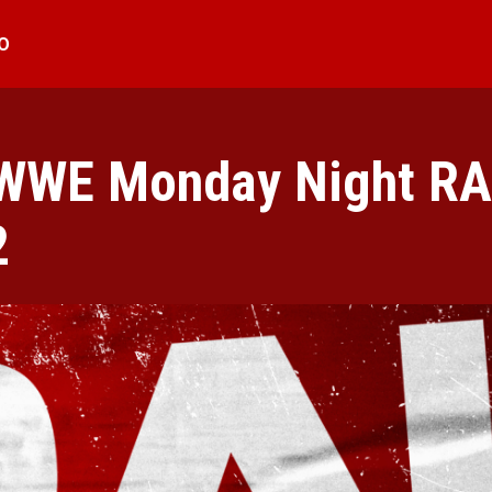
O
 WWE Monday Night R
2