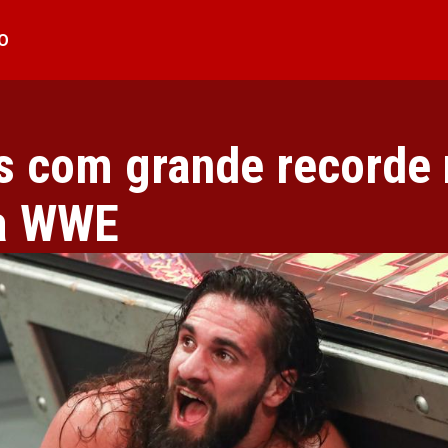
O
ns com grande recorde
a WWE