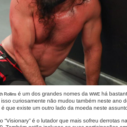
é um dos grandes nomes da
há bastan
h Rollins
WWE
 e isso curiosamente não mudou também neste ano 
o, é que existe um outro lado da moeda neste assunt
 o “Visionary” é o lutador que mais sofreu derrota