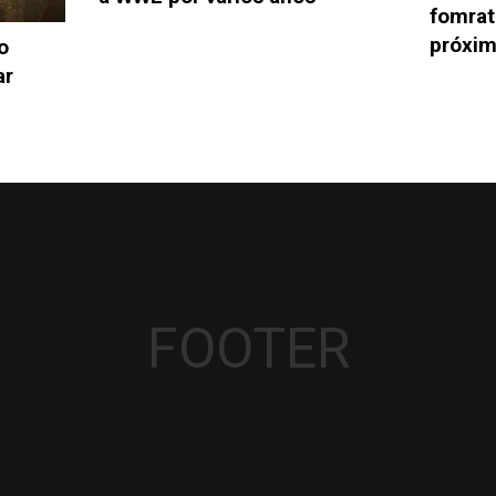
fomrat
próxi
o
ar
FOOTER