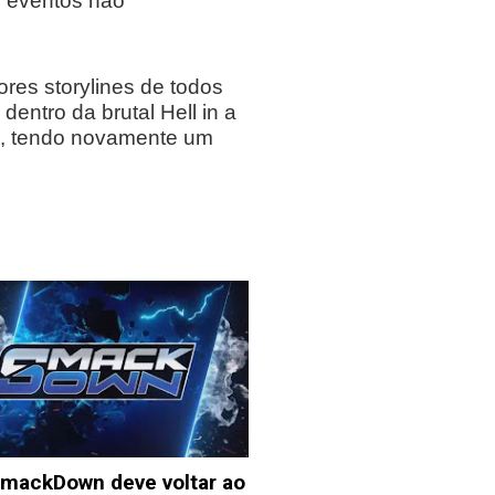
m eventos não
res storylines de todos
entro da brutal Hell in a
am, tendo novamente um
mackDown deve voltar ao