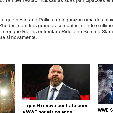
. Também estão inclusas as suas participações e
ar que neste ano Rollins protagonizou uma das maio
hodes, com três grandes combates, sendo o último d
a a crer que Rollins enfrentará Riddle no SummerSl
ra si novamente.
Triple H renova contrato com
WWE S
a WWE por vários anos