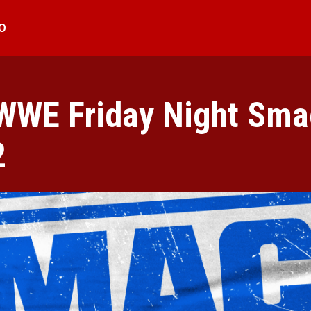
O
 WWE Friday Night Sm
2