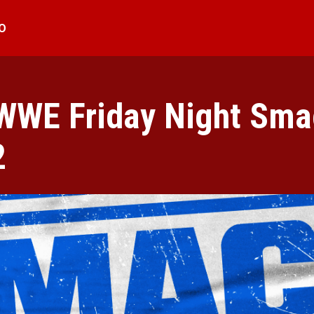
O
 WWE Friday Night Sm
2