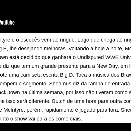
tyre e o escocês vem ao ringue. Logo que chega ao ri
E, lhe desejando melhoras. Voltando a hoje a noite, Mc
n está decidido que ganhará o Undisputed WWE Univ
yre diz que tem um grande presente para a New Day, 
cote uma camiseta escrita Big D. Toca a música dos Bra
rrompem o segmento. Sheamus diz da rampa de entrada 
ackDown na última semana, por isso não tiveram como 
 isso será diferente. Butch de uma hora para outra corr
e McIntyre, porém, rapidamente é jogado para fora. S
anto o show vai para os comerciais.