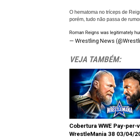
O hematoma no tríceps de Reigns
porém, tudo não passa de rumor
Roman Reigns was legitimately hurt
— Wrestling News (@Wrest
VEJA TAMBÉM:
Cobertura WWE Pay-per-v
WrestleMania 38 03/04/2