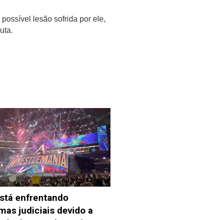
ossível lesão sofrida por ele,
uta.
m/N4VUW65gCJ
stá enfrentando
mas judiciais devido a