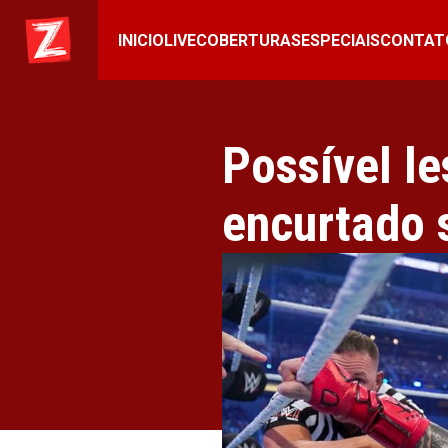
INICIO
LIVE
COBERTURAS
ESPECIAIS
CONTAT
Possível l
encurtado 