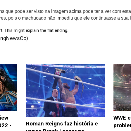
 que pode ser visto na imagem acima pode ter a ver com esta p
es, pois o machucado não impediu que ele continuasse a sua l
. This might explain the flat ending.
#WrestleMania
pic.twitter.co
lingNewsCo)
April 4, 2022
iew
WWE e
Roman Reigns faz história e
022 -
proble