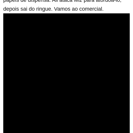
papéis de dispensa. Ali ataca Miz para atordoá-lo,
depois sai do ringue. Vamos ao comercial.