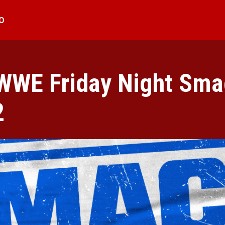
O
 WWE Friday Night Sm
2