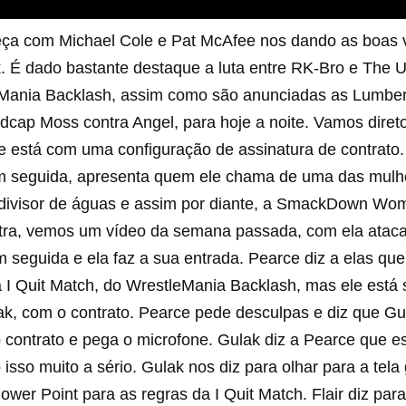
a com Michael Cole e Pat McAfee nos dando as boas 
 É dado bastante destaque a luta entre RK-Bro e The U
leMania Backlash, assim como são anunciadas as Lumber
cap Moss contra Angel, para hoje a noite. Vamos direto
 está com uma configuração de assinatura de contrato.
 seguida, apresenta quem ele chama de uma das mulh
o divisor de águas e assim por diante, a SmackDown Wo
entra, vemos um vídeo da semana passada, com ela ata
seguida e ela faz a sua entrada. Pearce diz a elas qu
 a I Quit Match, do WrestleMania Backlash, mas ele está
k, com o contrato. Pearce pede desculpas e diz que Gul
 contrato e pega o microfone. Gulak diz a Pearce que e
 isso muito a sério. Gulak nos diz para olhar para a tel
wer Point para as regras da I Quit Match. Flair diz para