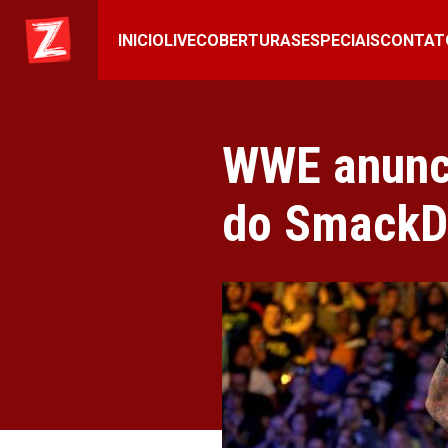
INICIO
LIVE
COBERTURAS
ESPECIAIS
CONTAT
WWE anunci
do SmackD