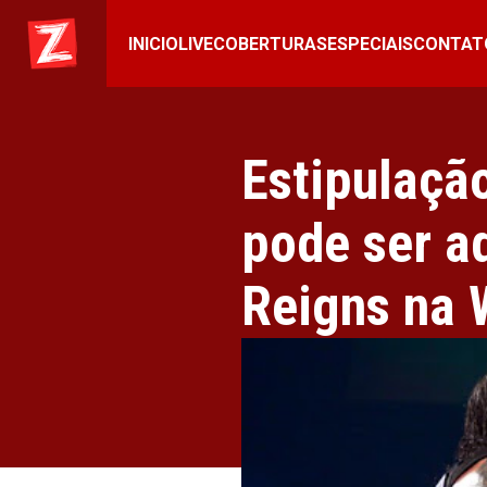
INICIO
LIVE
COBERTURAS
ESPECIAIS
CONTAT
Estipulação
pode ser a
Reigns na 