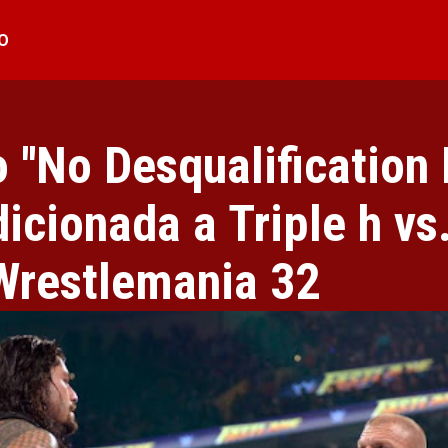
O
 ''No Desqualification 
dicionada a Triple h v
Wrestlemania 32