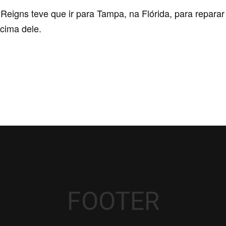
eigns teve que ir para Tampa, na Flórida, para reparar
cima dele.
WE MONDAY NIGHT RAW 22/02/2016
ONDAY NIGHT RAW 22/02/2016
 REIGNS USOU UMA LÂMINA PARA SE CORTAR NO
FOOTER