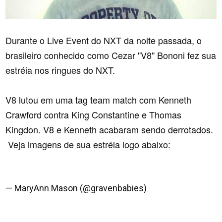
Durante o Live Event do NXT da noite passada, o
brasileiro conhecido como Cezar "V8" Bononi fez sua
estréia nos ringues do NXT.
V8 lutou em uma tag team match com Kenneth
Crawford contra King Constantine e Thomas
Kingdon. V8 e Kenneth acabaram sendo derrotados.
Veja imagens de sua estréia logo abaixo:
@DaniloNavarro85
@ryansatin
#NXTBartow
pic.twitter.com/cds3DIMFvG
— MaryAnn Mason (@gravenbabies)
7 fevereiro 2016
#NXTBartow
pic.twitter.com/vxrtSUpiRg