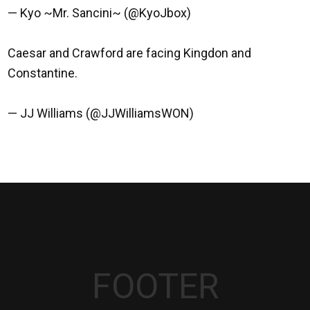
— Kyo ~Mr. Sancini~ (@KyoJbox)
7 fevereiro 2016
Caesar and Crawford are facing Kingdon and
Constantine.
#NXTBartow
pic.twitter.com/US1nojKehS
— JJ Williams (@JJWilliamsWON)
7 fevereiro 2016
FOOTER