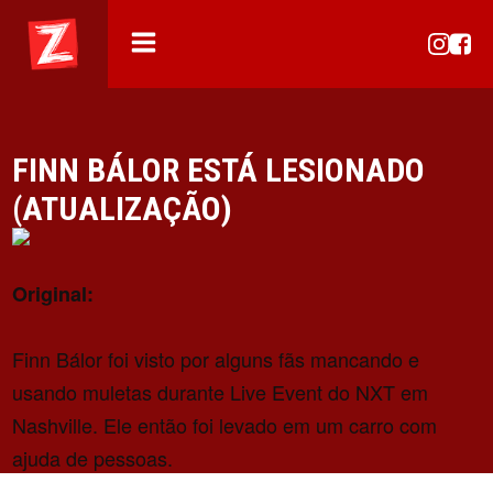
FINN BÁLOR ESTÁ LESIONADO
(ATUALIZAÇÃO)
Original:
Finn Bálor foi visto por alguns fãs mancando e
usando muletas durante Live Event do NXT em
Nashville. Ele então foi levado em um carro com
ajuda de pessoas.