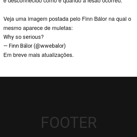
é desconhecido como e quando a lesão ocorreu.
Veja uma imagem postada pelo Finn Bálor na qual o
mesmo aparece de muletas:
Why so serious?
pic.twitter.com/1joGGy2AU9
— Finn Bálor (@wwebalor)
6 fevereiro 2016
Em breve mais atualizações.
FOOTER