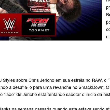
p
B
p
c
em
AJ Styles sobre Chris Jericho em sua estréia no RAW, o 
ndo a desafia-lo para uma revanche no SmackDown. O 
o "lado" de Jericho está tentando sabotar o início da h
Banks na semana passada quando esta estava sendo a