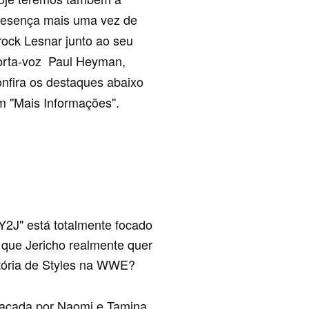
resença mais uma vez de
rock Lesnar junto ao seu
orta-voz Paul Heyman,
onfira os destaques abaixo
 ''Mais Informações''.
"Y2J" está totalmente focado
que Jericho realmente quer
istória de Styles na WWE?
tacada por Naomi e Tamina