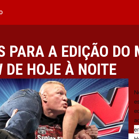
O
S PARA A EDIÇÃO DO
 DE HOJE À NOITE
N
e
e
a
e
H