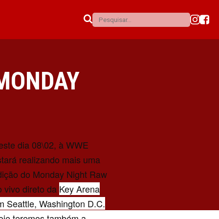
 MONDAY
este dia 08\02, à WWE
stará realizando mais uma
dição do Monday Night Raw
o vivo direto da
Key Arena
m Seattle, Washington D.C.
oje teremos também a