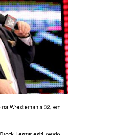
 na Wrestlemania 32, em
l Brock Lesnar está sendo