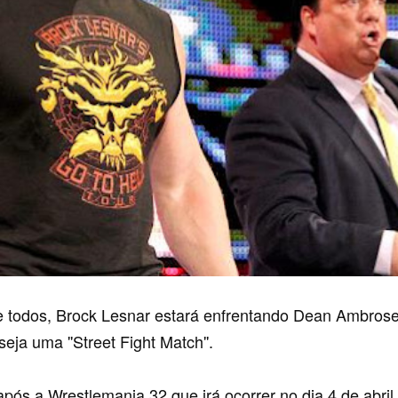
 todos, Brock Lesnar estará enfrentando Dean Ambrose
ja uma ''Street Fight Match''.
pós a Wrestlemania 32 que irá ocorrer no dia 4 de abri