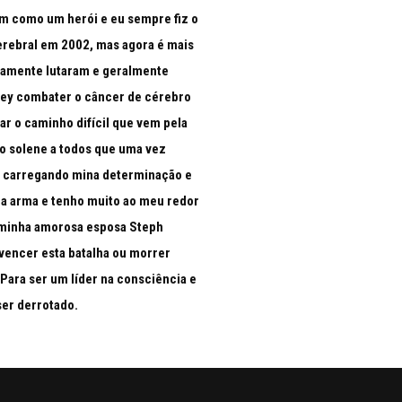
am como um herói e eu sempre fiz o
cerebral em 2002, mas agora é mais
osamente lutaram e geralmente
ley combater o câncer de cérebro
r o caminho difícil que vem pela
to solene a todos que uma vez
a carregando mina determinação e
ha arma e tenho muito ao meu redor
e minha amorosa esposa Steph
 vencer esta batalha ou morrer
 Para ser um líder na consciência e
ser derrotado.