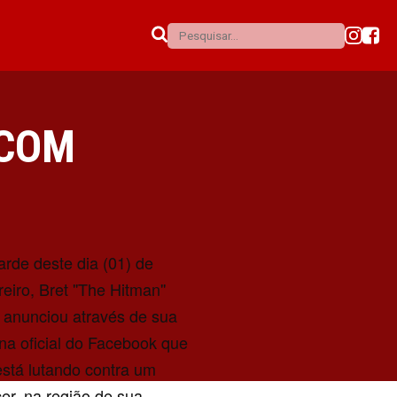
 COM
arde deste dia (01) de
reiro, Bret ''The Hitman''
 anunciou através de sua
na oficial do Facebook que
está lutando contra um
er, na região de sua