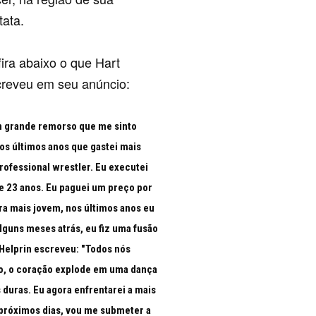
tata.
ira abaixo o que Hart
reveu em seu anúncio:
 grande remorso que me sinto
os últimos anos que gastei mais
rofessional wrestler. Eu executei
e 23 anos. Eu paguei um preço por
ra mais jovem, nos últimos anos eu
alguns meses atrás, eu fiz uma fusão
k Helprin escreveu: "Todos nós
to, o coração explode em uma dança
s duras. Eu agora enfrentarei a mais
 próximos dias, vou me submeter a