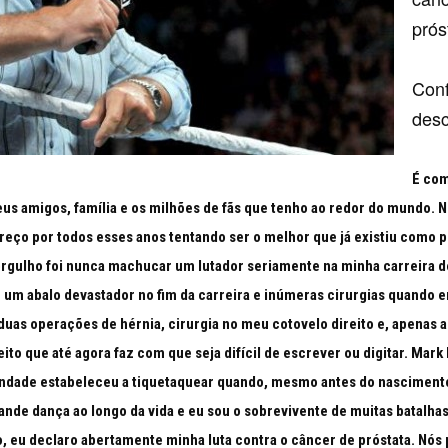
prós
Conf
desc
É com
eus amigos, família e os milhões de fãs que tenho ao redor do mundo. N
reço por todos esses anos tentando ser o melhor que já existiu como p
rgulho foi nunca machucar um lutador seriamente na minha carreira d
e um abalo devastador no fim da carreira e inúmeras cirurgias quando e
 duas operações de hérnia, cirurgia no meu cotovelo direito e, apenas 
ito que até agora faz com que seja difícil de escrever ou digitar. Mar
vindade estabeleceu a tiquetaquear quando, mesmo antes do nascimen
grande dança ao longo da vida e eu sou o sobrevivente de muitas batalha
, eu declaro abertamente minha luta contra o câncer de próstata. Nós