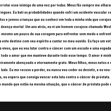
errotar esse inimigo de uma vez por todas. Meus fãs sempre me olhar
ringues. Eu bati as probabilidades quando sofri um acidente vascular 
ltos e jovens crianças que eu conheci em toda a minha vida que coraj
a doença mortal. Um ano atrás, eu vi um homem corajoso chamado Wes
té mesmo um pouco de sua coragem para enfrentar sem medo e enfrenta
a este destino com seu espírito a cantar no meu ouvido. Eu faço um vo
s vivos, que eu vou lutar contra o câncer com um escudo e uma espad
or todo o amor que me manteve durante todo esse tempo. O amor é min
deiramente abençoado e eternamente grato. Meus filhos, meus netos 
lado. Eu me recuso a perder, eu nunca vou ceder ou desistir, e eu vou
, eu espero que consiga vencer esta luta contra o câncer de próstata.
o mundo que estão na mesma situação, que o câncer de próstata pode 