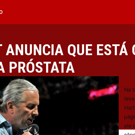
O
T ANUNCIA QUE ESTÁ
A PRÓSTATA
Na t
feve
Hart
pági
ele 
cânc