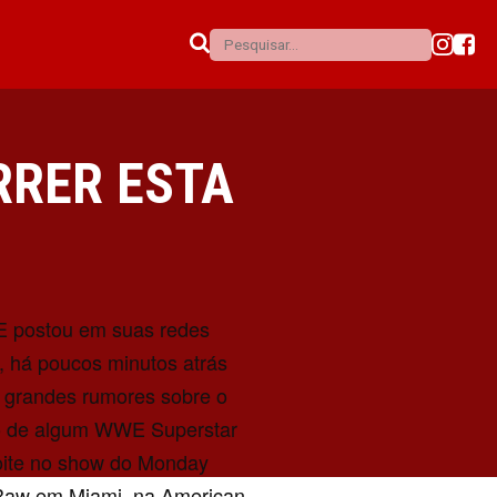
RRER ESTA
 postou em suas redes
s, há poucos minutos atrás
 grandes rumores sobre o
o de algum WWE Superstar
oite no show do Monday
Raw em Miami, na
American