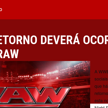
O
ETORNO DEVERÁ OCO
 RAW
A WWE
sociai
que há
retorn
esta n
Night 