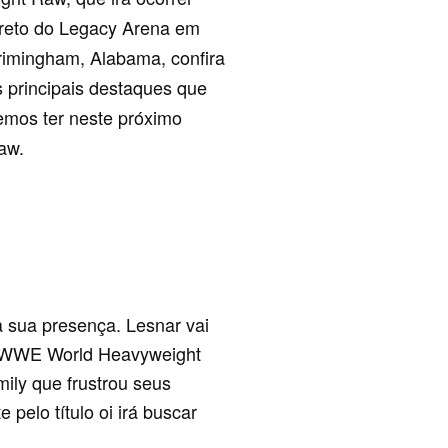
ireto do Legacy Arena em
rimingham, Alabama, confira
s principais destaques que
remos ter neste próximo
aw.
 sua presença. Lesnar vai
lo WWE World Heavyweight
ily que frustrou seus
pelo título oi irá buscar