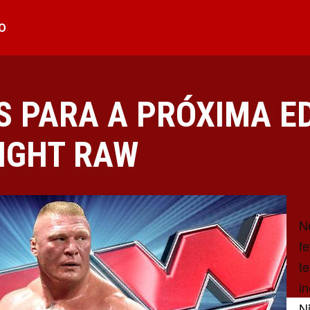
O
 PARA A PRÓXIMA E
IGHT RAW
N
f
t
i
N