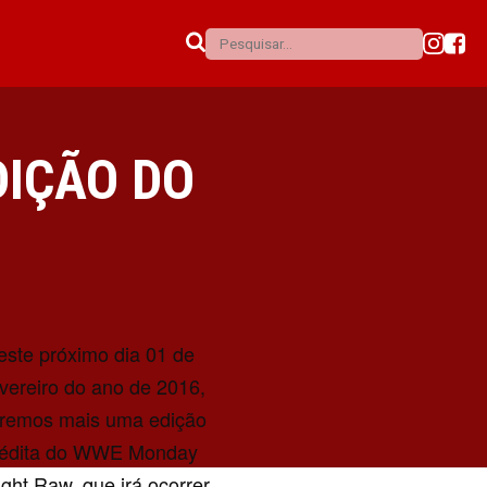
DIÇÃO DO
este próximo dia 01 de
evereiro do ano de 2016,
eremos mais uma edição
nédita do WWE Monday
ight Raw, que irá ocorrer