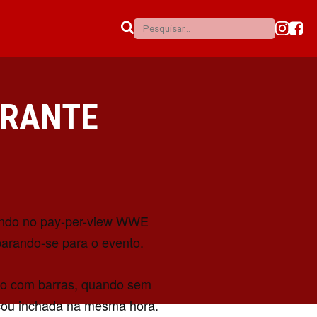
URANTE
tando no pay-per-view WWE
arando-se para o evento.
nto com barras, quando sem
icou inchada na mesma hora.