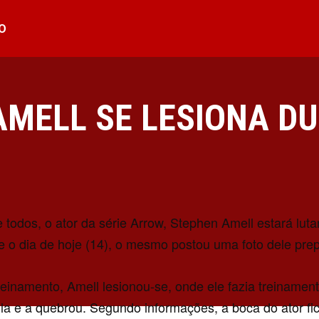
O
AMELL SE LESIONA D
todos, o ator da série Arrow, Stephen Amell estará lu
o dia de hoje (14), o mesmo postou uma foto dele prep
reinamento, Amell lesionou-se, onde ele fazia treiname
la e a quebrou. Segundo informações, a boca do ator f