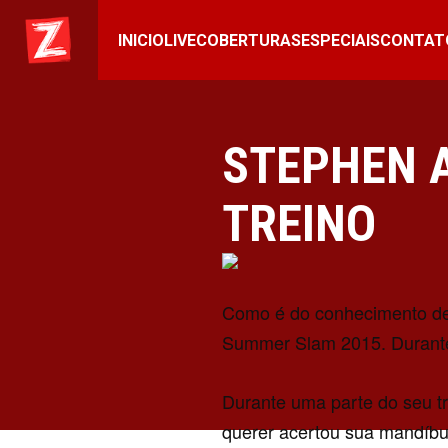
INICIO
LIVE
COBERTURAS
ESPECIAIS
CONTAT
STEPHEN 
TREINO
Como é do conhecimento de 
Summer Slam 2015. Durante 
Durante uma parte do seu t
querer acertou sua mandíbu